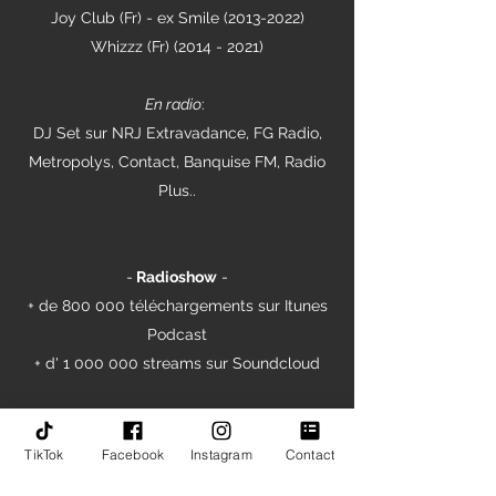
Joy Club (Fr) - ex Smile
(2013-2022)
Whizzz (Fr)
(2014 - 2021)
En radio
:
DJ Set sur NRJ Extravadance, FG Radio,
Metropolys, Contact, Banquise FM, Radio
Plus..
-
Radioshow
-
+ de 800 000 téléchargements sur Itunes
Podcast
+ d'
1 000 000
streams sur Soundcloud
-
Réseaux Sociaux
-
TikTok
Facebook
Instagram
Contact
+ de 90 000 abonnés Facebook