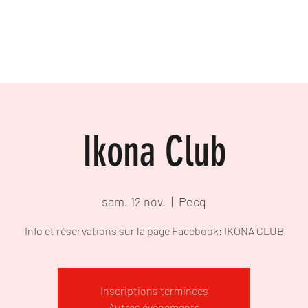
ACCUEIL
VIDÉOS
GALERIE
FREE D
Ikona Club
sam. 12 nov.
  |  
Pecq
Info et réservations sur la page Facebook: IKONA CLUB
Inscriptions terminées
Autres évènements