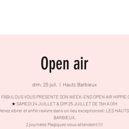
ACCUEIL
VIDÉOS
GALERIE
FREE D
Open air
dim. 25 juil.
  |  
Hauts Barbieux
 FABULOUS VOUS PRESENTE SON WEEK-END OPEN AIR HIPPIE 
★ SAMEDI 24 JUILLET & DIM 25 JUILLET DE 15H A 01H
enez vibrer et enfin revivre dans un lieu exceptionnel: LES HAUT
BARBIEUX.
2 journées Magiques vous attendent!!!!