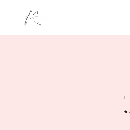
THE
★ V